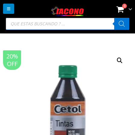
0
Búsqueda
de
productos
20%
OFF