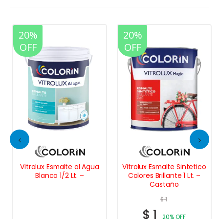
20%
20%
OFF
OFF
Vitrolux Esmalte al Agua
Vitrolux Esmalte Sintetico
Blanco 1/2 Lt. –
Colores Brillante 1 Lt. –
Castaño
$
1
$
1
20% OFF