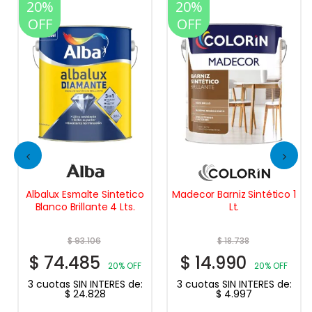
20%
20%
OFF
OFF
Albalux Esmalte Sintetico
Madecor Barniz Sintético 1
Blanco Brillante 4 Lts.
Lt.
$
93.106
$
18.738
$
74.485
$
14.990
20% OFF
20% OFF
3 cuotas SIN INTERES de:
3 cuotas SIN INTERES de:
$
24.828
$
4.997