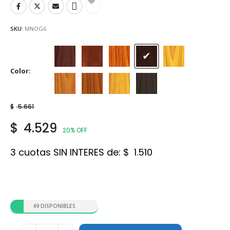
SKU:
MNOG6
Algarrobo
Caoba
Cedro
Nogal
Peteribí
Color
Roble Claro
Roble Oscuro
Viraro
Wengue
$
5.661
$
4.529
20% OFF
3 cuotas SIN INTERES de:
$
1.510
49 DISPONIBLES