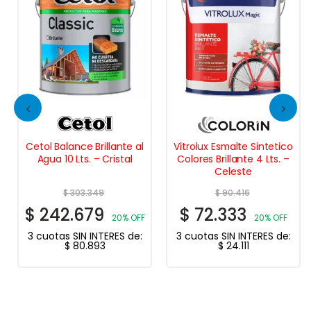
Cetol Balance Brillante al
Vitrolux Esmalte Sintetico
Agua 10 Lts. – Cristal
Colores Brillante 4 Lts. –
Celeste
$
303.349
$
90.416
$
242.679
$
72.333
20% OFF
20% OFF
3 cuotas SIN INTERES de:
3 cuotas SIN INTERES de:
$
80.893
$
24.111