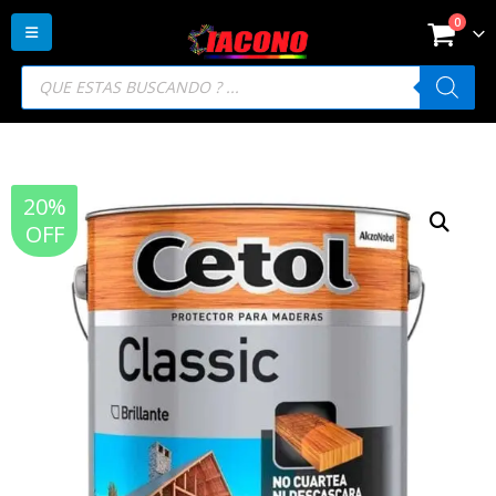
0
Búsqueda
de
productos
20%
OFF