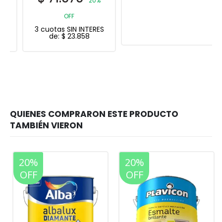
20%
OFF
3 cuotas SIN INTERES
de:
$
23.858
20%
20%
OFF
OFF