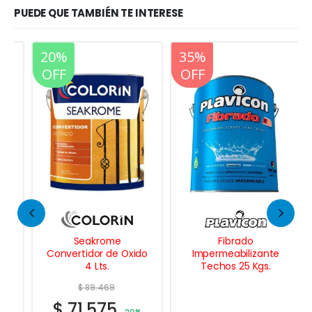
PUEDE QUE TAMBIÉN TE INTERESE
20%
20%
35%
OFF
OFF
OFF
Seakrome
Fibrado
Convertidor de Oxido
Impermeabilizante
4 Lts.
Techos 25 Kgs.
$
89.469
$
71.575