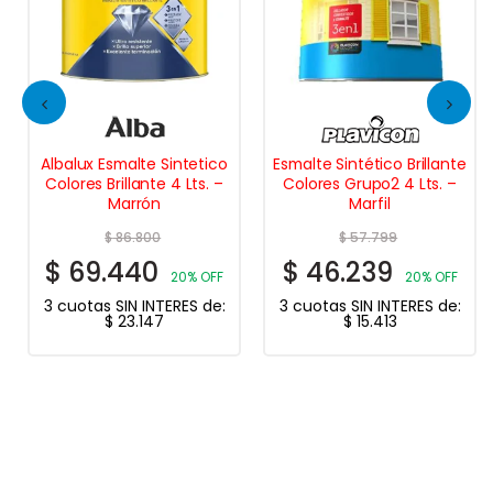
Albalux Esmalte Sintetico
Esmalte Sintético Brillante
Colores Brillante 4 Lts. –
Colores Grupo2 4 Lts. –
Marrón
Marfil
$
86.800
$
57.799
$
69.440
$
46.239
20% OFF
20% OFF
3 cuotas SIN INTERES de:
3 cuotas SIN INTERES de:
$
23.147
$
15.413